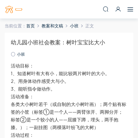
当前位置：
首页
教案和文稿
小班
正文
幼儿园小班社会教案：树叶宝宝比大小
小班
活动目标：
1、知道树叶有大有小，能比较两片树叶的大小。
2、用身体动作感受大与小。
3、能听指令做动作。
活动准备：
各类大小树叶若干（或自制的大小树叶画）；两个贴有标
签的小筐（标签①是一个人——两臂张开、两脚分开；
标签②是一个较小的人——屈膝下蹲，埋头，两手抱
膝。）；一副挂图（两棵落叶纷飞的大树）
活动过程：