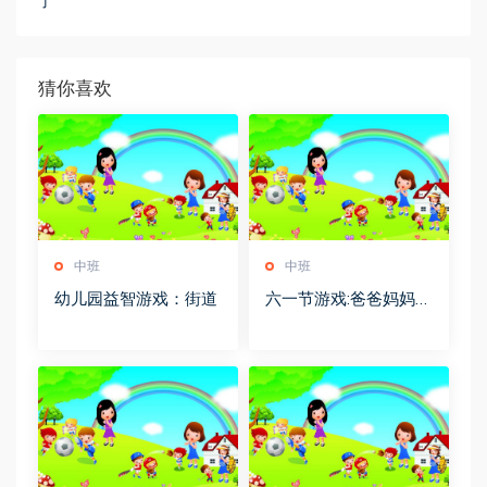
了
猜你喜欢
中班
中班
幼儿园益智游戏：街道
六一节游戏:爸爸妈妈，
你接住哦