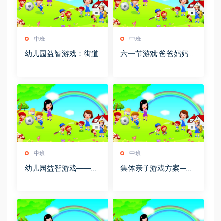
中班
中班
幼儿园益智游戏：街道
六一节游戏:爸爸妈妈，
你接住哦
中班
中班
幼儿园益智游戏――玻
集体亲子游戏方案——
璃板上的游鱼
野外平原版